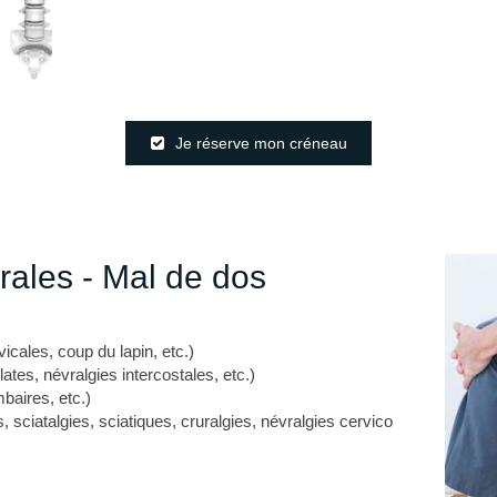
Je réserve mon créneau
rales - Mal de dos
vicales, coup du lapin, etc.)
ates, névralgies intercostales, etc.)
baires, etc.)
, sciatalgies, sciatiques, cruralgies, névralgies cervico