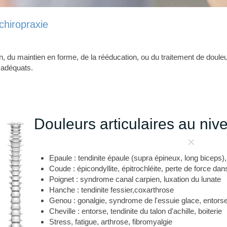
chiropraxie
n, du maintien en forme, de la rééducation, ou du traitement de douleu
 adéquats.
Douleurs articulaires au niv
Epaule : tendinite épaule (supra épineux, long biceps)
Coude : épicondyllite, épitrochléite, perte de force da
Poignet : syndrome canal carpien, luxation du lunate
Hanche : tendinite fessier,coxarthrose
Genou : gonalgie, syndrome de l'essuie glace, entorse 
Cheville : entorse, tendinite du talon d'achille, boiterie
Stress, fatigue, arthrose, fibromyalgie